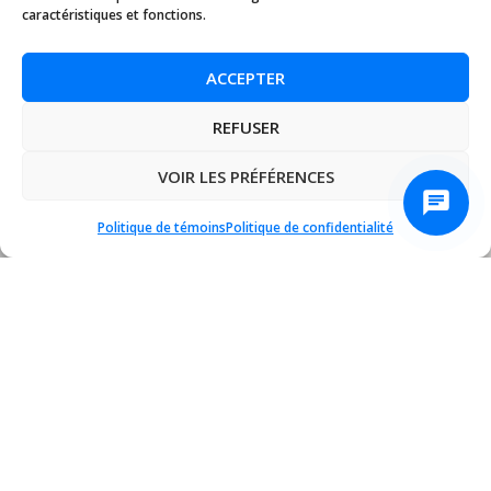
caractéristiques et fonctions.
ACCEPTER
REFUSER
VOIR LES PRÉFÉRENCES
Politique de témoins
Politique de confidentialité
×
⚡ LOGISVERT PROGRAM
HYDRO-QUÉBEC GRANT
: Get a
$300 rebate
on our
heat pumps.
SEE DETAILS