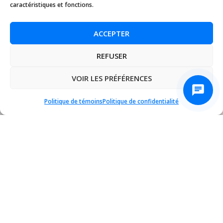
caractéristiques et fonctions.
ACCEPTER
REFUSER
VOIR LES PRÉFÉRENCES
Politique de témoins
Politique de confidentialité
×
⚡ LOGISVERT PROGRAM
HYDRO-QUÉBEC GRANT
: Get a
$300 rebate
on our
heat pumps.
SEE DETAILS